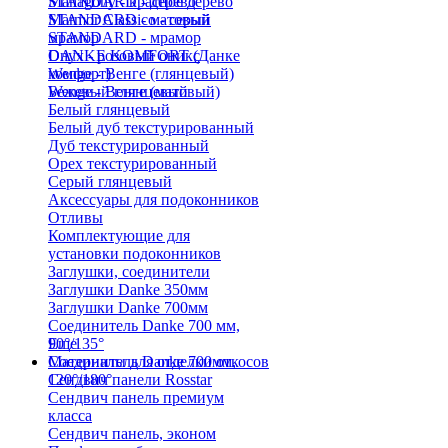
Mahagony - красное дерево
STANDARD - дерево
Marmor Classico - серый
STANDARD - матовый
мрамор
STANDARD - мрамор
Onyx - розовый оникс
DANKE KOMFORT (Данке
Wenge - Венге (глянцевый)
комфорт)
Wenge - Венге (матовый)
Бежевый глянцевый
Белый глянцевый
Белый дуб текстурированный
Дуб текстурированный
Орех текстурированный
Серый глянцевый
Аксессуары для подоконников
Отливы
Комплектующие для
установки подоконников
Заглушки, соединители
Заглушки Danke 350мм
Заглушки Danke 700мм
Соединитель Danke 700 мм,
90°/135°
Еще
Соединитель Danke 700мм,
Материалы для отделки откосов
120°/180°
Сендвич панели Rosstar
Сендвич панель премиум
класса
Сендвич панель, эконом