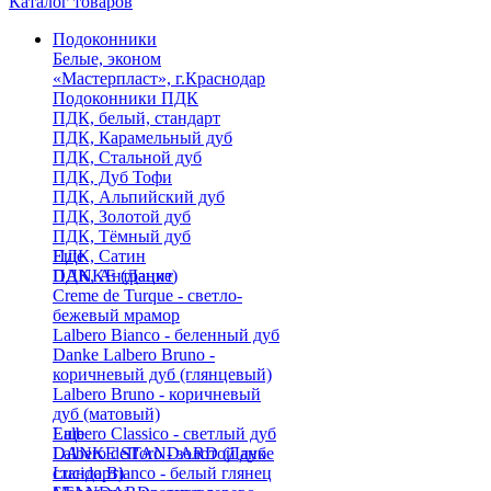
Каталог товаров
Подоконники
Белые, эконом
«Мастерпласт», г.Краснодар
Подоконники ПДК
ПДК, белый, стандарт
ПДК, Карамельный дуб
ПДК, Стальной дуб
ПДК, Дуб Тофи
ПДК, Альпийский дуб
ПДК, Золотой дуб
ПДК, Тёмный дуб
ПДК, Сатин
Еще
ПДК, Антрацит
DANKE (Данке)
Creme de Turque - светло-
бежевый мрамор
Lalbero Bianco - беленный дуб
Danke Lalbero Bruno -
коричневый дуб (глянцевый)
Lalbero Bruno - коричневый
дуб (матовый)
Lalbero Classico - светлый дуб
Еще
Lalbero dell'oro - золотой дуб
DANKE STANDARD (Данке
Lucido Bianco - белый глянец
стандарт)