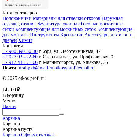
Каталог товаров
Подоконники
Материалы для отделки откосов
Наружная
отделка, отливы
Фурнитура оконная
Готовые москитные
сетки
Комплектующие для москитных сеток
Комплектующие
для монтажа
Инструменты
Крепление
Аксессуары для окон и
дверей
Химия
Контакты
+7 960 390-50-30
г. Уфа, ул. Лесотехникума, 47
+7 927 933-22-60
г. Стерлитамак, ул. Профсоюзная, 9
+7 917 438-71-66
г. Магнитогорск, ул. Ушакова, 35
Почта:
ural-pvh@mail.ru
otkosyprofi@mail.ru
© 2025 otkos-profi.ru
142.00
₽
В корзину
Меню
Найти
Корзина
Корзина
Корзина пуста
Корзина
Оформить заказ