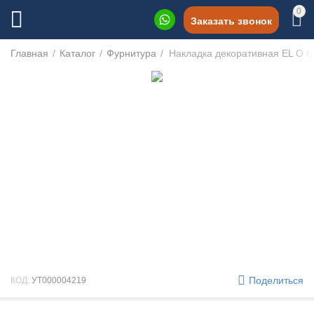
0
Заказать звонок
Главная
/
Каталог
/
Фурнитура
/
Накладка декоративная EL О б
Поделиться
КОД:
УТ000004219