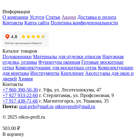
Информация
О компании
Услуги
Статьи
Акции
Доставка и оплата
Контакты
Карта сайта
Политика конфиденциальности
Каталог товаров
Подоконники
Материалы для отделки откосов
Наружная
отделка, отливы
Фурнитура оконная
Готовые москитные
сетки
Комплектующие для москитных сеток
Комплектующие
для монтажа
Инструменты
Крепление
Аксессуары для окон и
дверей
Химия
Контакты
+7 960 390-50-30
г. Уфа, ул. Лесотехникума, 47
+7 927 933-22-60
г. Стерлитамак, ул. Профсоюзная, 9
+7 917 438-71-66
г. Магнитогорск, ул. Ушакова, 35
Почта:
ural-pvh@mail.ru
otkosyprofi@mail.ru
© 2025 otkos-profi.ru
503.00
₽
В корзину