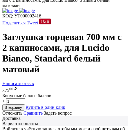
мм с 2 капиносами, для Lucido Bianco, Standard белый
матовый
КОД:
УТ000002416
Поделиться
Tweet
Заглушка торцевая 700 мм с
2 капиносами, для Lucido
Bianco, Standard белый
матовый
Написать отзыв
00
₽
375
Бонусные баллы:
баллов
+
−
Купить в один клик
В корзину
Отложить
Сравнить
Задать вопрос
Доставка
Варианты оплаты
Войдите в учётную запись, чтобы мы могли сообщить вам об