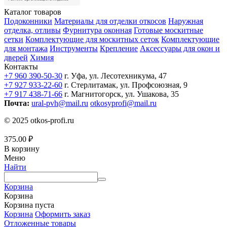
Каталог товаров
Подоконники
Материалы для отделки откосов
Наружная
отделка, отливы
Фурнитура оконная
Готовые москитные
сетки
Комплектующие для москитных сеток
Комплектующие
для монтажа
Инструменты
Крепление
Аксессуары для окон и
дверей
Химия
Контакты
+7 960 390-50-30
г. Уфа, ул. Лесотехникума, 47
+7 927 933-22-60
г. Стерлитамак, ул. Профсоюзная, 9
+7 917 438-71-66
г. Магнитогорск, ул. Ушакова, 35
Почта:
ural-pvh@mail.ru
otkosyprofi@mail.ru
© 2025 otkos-profi.ru
375.00
₽
В корзину
Меню
Найти
Корзина
Корзина
Корзина пуста
Корзина
Оформить заказ
Отложенные товары