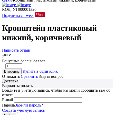
сетки
/
Кронштейн пластиковый нижний, коричневый
КОД:
УТ000001326
Поделиться
Tweet
Кронштейн пластиковый
нижний, коричневый
Написать отзыв
00
₽
7
Бонусные баллы:
баллов
+
−
Купить в один клик
В корзину
Отложить
Сравнить
Задать вопрос
Доставка
Варианты оплаты
Войдите в учётную запись, чтобы мы могли сообщить вам об
ответе
E-mail
Пароль
Забыли пароль?
Создать учетную запись