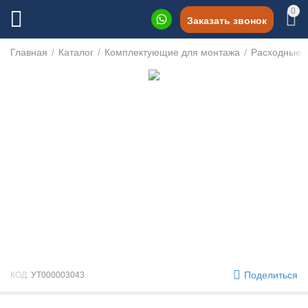
0
Заказать звонок
Главная
/
Каталог
/
Комплектующие для монтажа
/
Расходные 
Поделиться
КОД:
УТ000003043