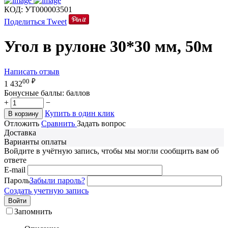
КОД:
УТ000003501
Поделиться
Tweet
Угол в рулоне 30*30 мм, 50м
Написать отзыв
00
₽
1 432
Бонусные баллы:
баллов
+
−
Купить в один клик
В корзину
Отложить
Сравнить
Задать вопрос
Доставка
Варианты оплаты
Войдите в учётную запись, чтобы мы могли сообщить вам об
ответе
E-mail
Пароль
Забыли пароль?
Создать учетную запись
Войти
Запомнить