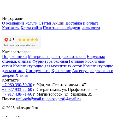
Информация
О компании
Услуги
Статьи
Акции
Доставка и оплата
Контакты
Карта сайта
Политика конфиденциальности
Каталог товаров
Подоконники
Материалы для отделки откосов
Наружная
отделка, отливы
Фурнитура оконная
Готовые москитные
сетки
Комплектующие для москитных сеток
Комплектующие
для монтажа
Инструменты
Крепление
Аксессуары для окон и
дверей
Химия
Контакты
+7 960 390-50-30
г. Уфа, ул. Лесотехникума, 47
+7 927 933-22-60
г. Стерлитамак, ул. Профсоюзная, 9
+7 917 438-71-66
г. Магнитогорск, ул. Ушакова, 35
Почта:
ural-pvh@mail.ru
otkosyprofi@mail.ru
© 2025 otkos-profi.ru