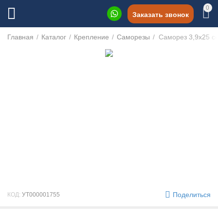
0
Заказать звонок
Главная
/
Каталог
/
Крепление
/
Саморезы
/
Саморез 3,9х25 со
Поделиться
КОД:
УТ000001755